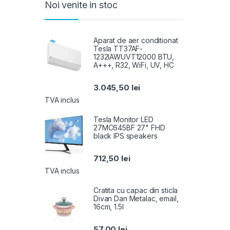
Noi venite in stoc
Aparat de aer conditionat
Tesla TT37AF-
1232IAWUVT12000 BTU,
A+++, R32, WiFi, UV, HC
3.045,50
lei
TVA inclus
Tesla Monitor LED
27MC645BF 27" FHD
black IPS speakers
712,50
lei
TVA inclus
Cratita cu capac din sticla
Divan Dan Metalac, email,
16cm, 1.5l
57,00
lei