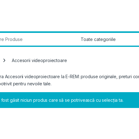
r:
Accesorii videoproiectoare
 Accesorii videoproiectoare la E-REM: produse originale, preturi comp
otrivit pentru nevoile tale.
 fost găsit niciun produs care să se potrivească cu selecția ta.