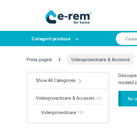
Skip to navigation
Skip to content
Search fo
Categorii produse
Prima pagină
Videoproiectoare & Accesorii
Descopera
Show All Categories
modelul p
Videoproiectoare & Accesorii
Nu a
(10)
Videoproiectoare
(10)