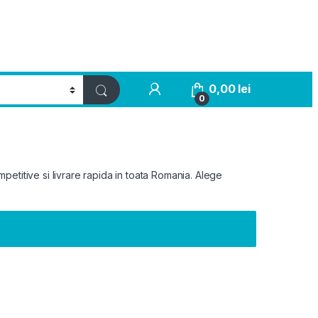
0,00
lei
0
etitive si livrare rapida in toata Romania. Alege