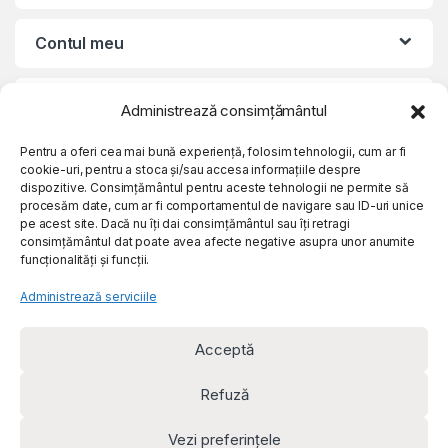
Contul meu
Suport clienti
Administrează consimțământul
Pentru a oferi cea mai bună experiență, folosim tehnologii, cum ar fi
Despre noi
cookie-uri, pentru a stoca și/sau accesa informațiile despre
dispozitive. Consimțământul pentru aceste tehnologii ne permite să
procesăm date, cum ar fi comportamentul de navigare sau ID-uri unice
pe acest site. Dacă nu îți dai consimțământul sau îți retragi
consimțământul dat poate avea afecte negative asupra unor anumite
funcționalități și funcții.
Administrează serviciile
Acceptă
Refuză
© e-rem.ro - Toate drepturile rezervate Rem Visual Media SRL
Vezi preferințele