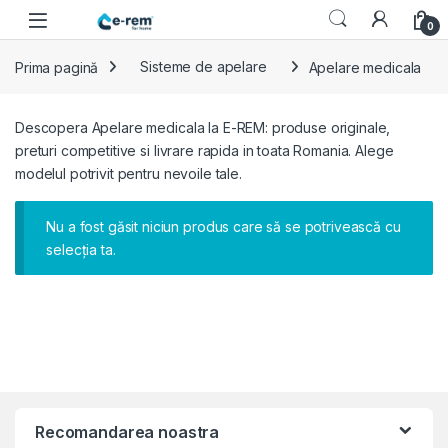
Skip to navigation
Skip to content
0
Prima pagină
Sisteme de apelare
Apelare medicala
Descopera Apelare medicala la E-REM: produse originale,
preturi competitive si livrare rapida in toata Romania. Alege
modelul potrivit pentru nevoile tale.
Nu a fost găsit niciun produs care să se potrivească cu
selecția ta.
Recomandarea noastra