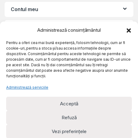
Contul meu
Suport clienti
Administrează consimțământul
Pentru a oferi cea mai bună experiență, folosim tehnologii, cum ar fi
Despre noi
cookie-uri, pentru a stoca și/sau accesa informațiile despre
dispozitive. Consimțământul pentru aceste tehnologii ne permite să
procesăm date, cum ar fi comportamentul de navigare sau ID-uri unice
pe acest site. Dacă nu îți dai consimțământul sau îți retragi
consimțământul dat poate avea afecte negative asupra unor anumite
funcționalități și funcții.
Administrează serviciile
Acceptă
Refuză
© e-rem.ro - Toate drepturile rezervate Rem Visual Media SRL
Vezi preferințele