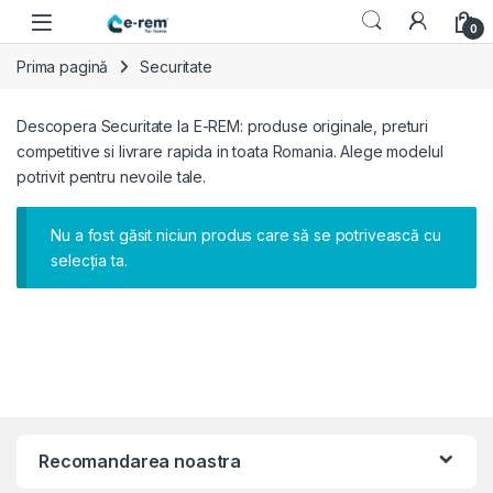
Skip to navigation
Skip to content
0
Prima pagină
Securitate
Descopera Securitate la E-REM: produse originale, preturi
competitive si livrare rapida in toata Romania. Alege modelul
potrivit pentru nevoile tale.
Nu a fost găsit niciun produs care să se potrivească cu
selecția ta.
Recomandarea noastra