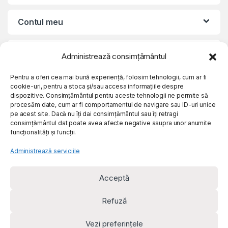
Contul meu
Suport clienti
Administrează consimțământul
Pentru a oferi cea mai bună experiență, folosim tehnologii, cum ar fi
Despre noi
cookie-uri, pentru a stoca și/sau accesa informațiile despre
dispozitive. Consimțământul pentru aceste tehnologii ne permite să
procesăm date, cum ar fi comportamentul de navigare sau ID-uri unice
pe acest site. Dacă nu îți dai consimțământul sau îți retragi
consimțământul dat poate avea afecte negative asupra unor anumite
funcționalități și funcții.
Administrează serviciile
Acceptă
Refuză
© e-rem.ro - Toate drepturile rezervate Rem Visual Media SRL
Vezi preferințele